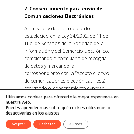
7. Consentimiento para envío de
Comunicaciones Electrónicas
Así mismo, y de acuerdo con lo
establecido en la Ley 34/2002, de 11 de
julio, de Servicios de la Sociedad de la
Información y del Comercio Electrónico,
completando el formulario de recogida
de datos y marcando la
correspondiente casilla “Acepto el envío
de comunicaciones electrónicas”, está
otorgando el consentimiento expreso
para enviarle a su dirección de correo
Utilizamos cookies para ofrecerte la mejor experiencia en
nuestra web.
electrónico, teléfono, fax u otro medio
Puedes aprender más sobre qué cookies utilizamos o
electrónico en envío de información
desactivarlas en los
ajustes
.
acerca de la Empresa.
Aceptar
Rechazar
Ajustes